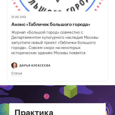
10.05.2012
Анонс «Табличек большого города»
Журнал «Большой город» совместно с
Департаментом культурного наследия Москвы
запустили новый проект «Таблички большого
города». Совсем скоро на некоторых
исторических зданиях Москвы появятся
таблички, рассказывающие, чем они
примечательны. Онлайн версия проекта уже
ДАРЬЯ АЛЕКСЕЕВА
доступна на сайте «Большого города». Можно
найти конкретный…
Статья
Практика