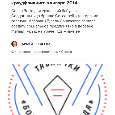
краудфандинге в январе 2014
Cocco Bello для уральский бабушек
Создательница бренда Cocco bello (авторские
галстуки-бабочки) Гузель Санжапова решила
создать социальное предприятие в деревне
Малый Турыш на Урале, где живут ее
родственники. Девушка придумала новый
продукт – мед из крема с высушенными
ДАРЬЯ АЛЕКСЕЕВА
ягодами, которые закупаются у…
Финансовая независимость
Статья