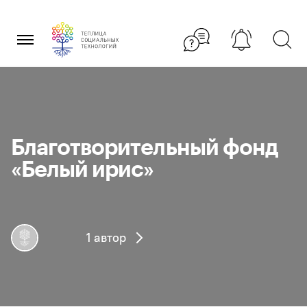
Перейти
×
к
содержанию
Благотворительный фонд
«Белый ирис»
1 автор