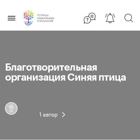
Перейти
×
к
содержанию
Благотворительная
организация Синяя птица
1 автор