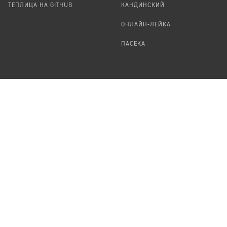
ТЕПЛИЦА НА GITHUB
КАНДИНСКИЙ
ОНЛАЙН-ЛЕЙКА
ПАСЕКА
TЕПЛИЦА
ФОРМАЛЬНОЕ
О ПРОЕКТЕ
ПРЕДЛОЖИТЬ НОВОСТЬ
КОМАНДА
УДАЛЕНИЕ
ПЕРСОНАЛЬНЫХ ДАННЫХ
ВАКАНСИИ
ПОРТФОЛИО
ABOUT TEPLITSA