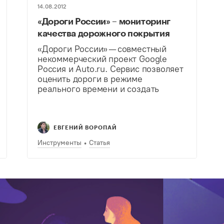
14.08.2012
«Дороги России» – мониторинг
качества дорожного покрытия
«Дороги России» — совместный
некоммерческий проект Google
Россия и Auto.ru. Сервис позволяет
оценить дороги в режиме
реального времени и создать
«карту качества дорожного
полотна». «Дороги России» —
самый масштабный
картографический сервис в РФ,
ЕВГЕНИЙ ВОРОПАЙ
который позволяет оценить
Инструменты
Статья
качество дороги по всей…