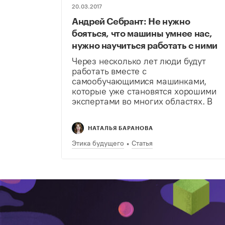
20.03.2017
Андрей Себрант: Не нужно
бояться, что машины умнее нас,
нужно научиться работать с ними
Через несколько лет люди будут
работать вместе с
самообучающимися машинками,
которые уже становятся хорошими
экспертами во многих областях. В
этом убежден директор по
маркетингу сервисов компании
НАТАЛЬЯ БАРАНОВА
«Яндекс» Андрей Себрант.
Корреспондент Теплицы Наталья
Этика будущего
Статья
Баранова подготовила интервью с
экспертом и узнала, как…