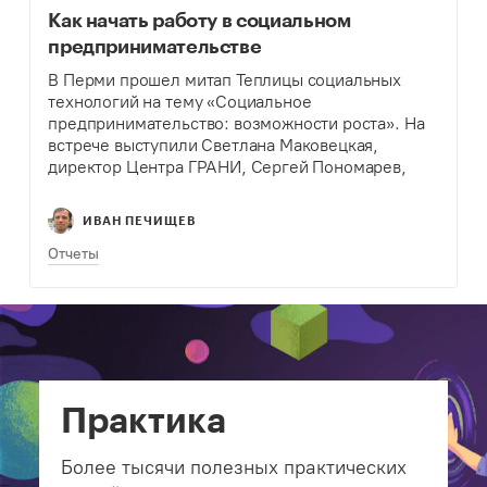
Как начать работу в социальном
предпринимательстве
В Перми прошел митап Теплицы социальных
технологий на тему «Социальное
предпринимательство: возможности роста». На
встрече выступили Светлана Маковецкая,
директор Центра ГРАНИ, Сергей Пономарев,
эксперт фонда «Наше будущее», и Эдвард
Косков, руководитель Ассоциации социальных
ИВАН ПЕЧИЩЕВ
предпринимателей. Они рассказали о
существующих возможностях для…
Отчеты
Практика
Более тысячи полезных практических