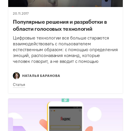
20.11.2017
Популярные решения и разработки в
области голосовых технологий
Цифровые технологии все больше стараются
взаимодействовать с пользователем
естественным образом: с помощью определения
эмоций, распознавания команд, которые
человек говорит, а не вводит с помощью
клавиатуры. Рынок интеллектуальных
ассистентов увеличивается: у каждой крупной
НАТАЛЬЯ БАРАНОВА
международной компании есть своя
разработка. Теплица сделала обзор
Статья
популярных…