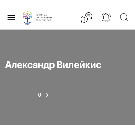
Перейти
×
к
содержанию
Александр Вилейкис
0