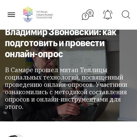
Перейти
к
содержанию
Владимир Звоновский: как
подготовить и провести
онлайн-опрос
В Самаре прошел митап Теплицы
социальных технологий, посвященный
проведению онлайн-опросов. Участники
ознакомились с методикой составления
опросов и онлайн-инструментами для
этого.