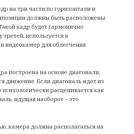
р на три части по горизонтали и
композиции должны быть расположены
 Такой кадр будет гармонично
у третей, используется в
и видеокамер для облегчения
ра построена на основе диагонали,
ся движение. Если диагональ идет из
то психологически расценивается как
аль, идущая наоборот – это
вью, камера должна располагаться на