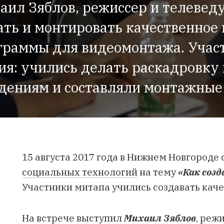
аил Зяблов, режиссер и телевед
мать и монтировать качественное 
граммы для видеомонтажа. Учас
я: учились делать раскадровку 
дениям и составляли монтажные
15 августа 2017 года в Нижнем Новгороде
социальных технологий
на тему
«Как соз
Участники митапа учились создавать кач
На встрече выступил
Михаил Зяблов
, реж