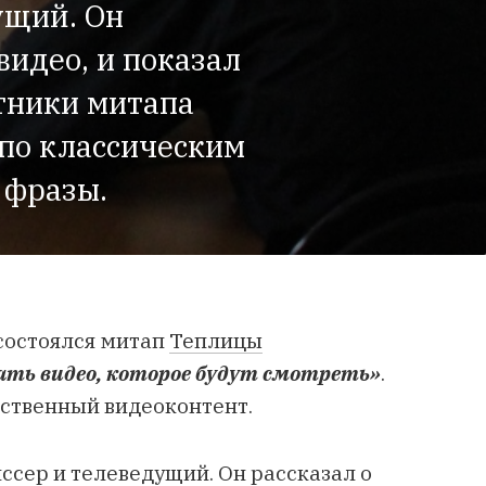
ущий. Он
видео, и показал
тники митапа
по классическим
 фразы.
 состоялся митап
Теплицы
дать видео, которое будут смотреть»
.
ественный видеоконтент.
иссер и телеведущий. Он рассказал о