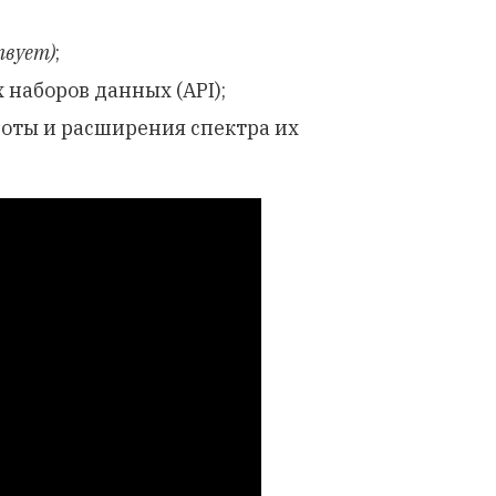
твует)
;
наборов данных (API);
оты и расширения спектра их