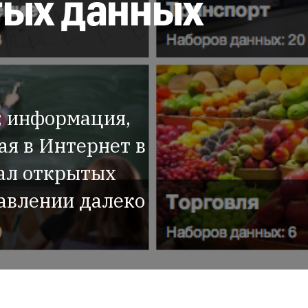
тых данных
; информация,
я в Интернет в
ал открытых
равлении далеко