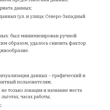
рмата данных;
анных (ул. и улица; Северо-Западный
нных: был минимизирован ручной
ким образом, удалось снизить фактор
динообразие.
 визуализация данных – графический и
нятный пользователям;
не только локация и название места
 льготах, часах работы;
;