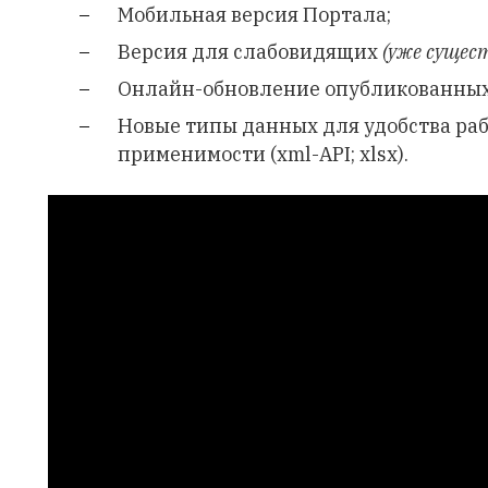
Мобильная версия Портала;
Версия для слабовидящих
(уже сущес
Онлайн-обновление опубликованных 
Новые типы данных для удобства раб
применимости (xml-API; xlsx).