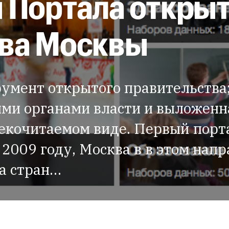
 Портала откры
ва Москвы
умент открытого правительства
ми органами власти и выложенна
екочитаемом виде. Первый порт
2009 году, Москва в в этом нап
ва стран…