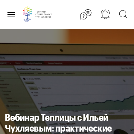
Перейти
к
содержанию
Вебинар Теплицы с Ильей
Чухляевым: практические