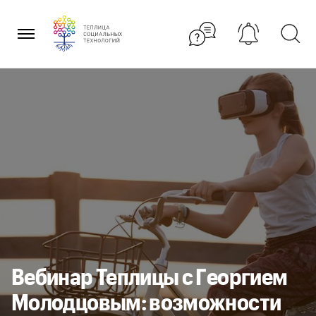
Перейти
к
содержанию
Вебинар Теплицы с Георгием
Молодцовым: возможности