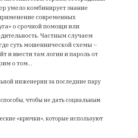
ер умело комбинирует знание
 применение современных
руга» о срочной помощи или
едительность. Частным случаем
где суть мошеннической схемы –
т и ввести там логин и пароль от
орим о том…
льной инженерии за последние пару
способы, чтобы не дать социальным
еские «крючки», которые используют