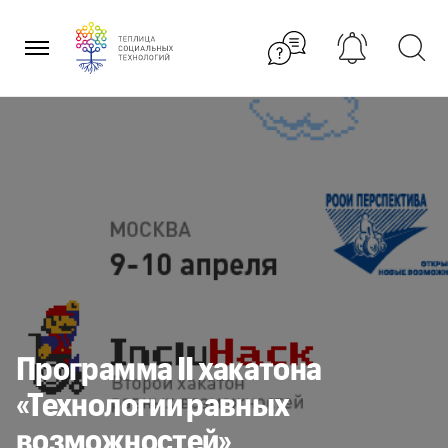
Перейти
к
содержанию
Программа II хакатона
«Технологии равных
возможностей»