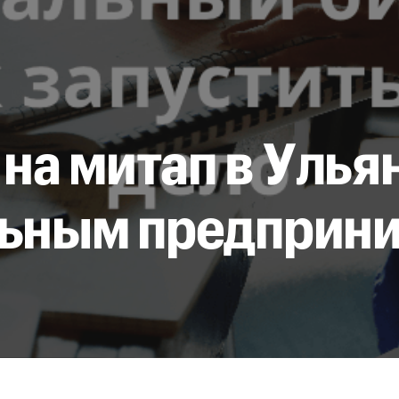
на митап в Улья
льным предприн