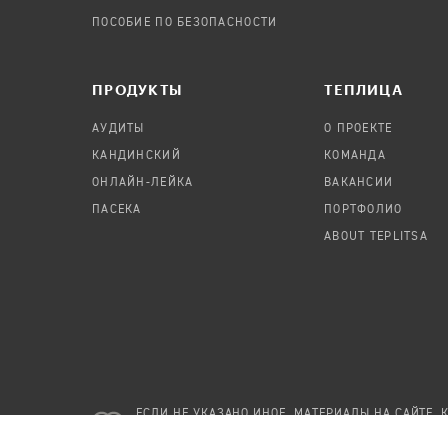
ПОСОБИЕ ПО БЕЗОПАСНОСТИ
ПРОДУКТЫ
TЕПЛИЦА
АУДИТЫ
О ПРОЕКТЕ
КАНДИНСКИЙ
КОМАНДА
ОНЛАЙН-ЛЕЙКА
ВАКАНСИИ
ПАСЕКА
ПОРТФОЛИО
ABOUT TEPLITSA
ЕСЛИ НЕ УКАЗАНО ИНОЕ, МАТЕРИАЛЫ НА САЙТЕ, 
СОЗДАНЫ АВТОРАМИ И РЕДАКЦИЕЙ «ТЕПЛИЦЫ», 
ЛИЦЕНЗИИ
CC BY-SA 4.0