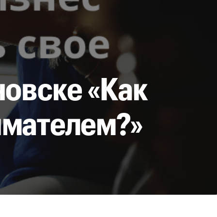
новске «Как
имателем?»