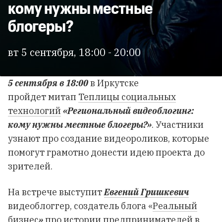
кому нужны местные
блогеры?
вт 5 сентября, 18:00 - 20:00
5 сентября в 18:00
в Иркутске
пройдет митап
Теплицы социальных
технологий
«Региональный видеоблогинг:
кому нужны местные блогеры?»
. Участники
узнают про создание видеороликов, которые
помогут грамотно донести идею проекта до
зрителей.
На встрече выступит
Евгений Гришкевич
видеоблоггер, создатель
блога «
Реальный
бизнес
»
про истории предпринимателей в