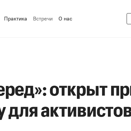
Практика
Встречи
О нас
еред»: открыт п
 для активистов