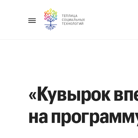
Перейти
к
Главное
содержанию
меню
«Кувырок вп
на программу