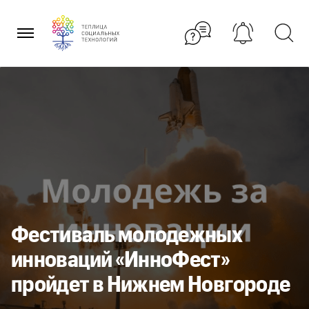
Перейти
к
содержанию
Фестиваль молодежных
инноваций «ИнноФест»
пройдет в Нижнем Новгороде