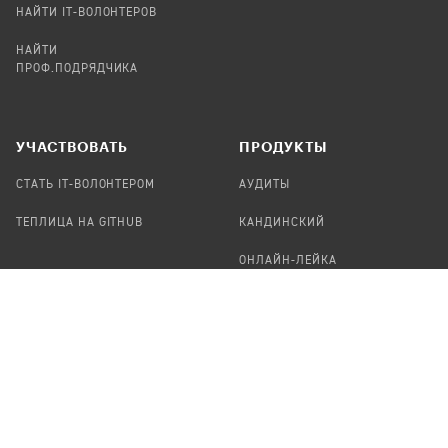
НАЙТИ IT-ВОЛОНТЕРОВ
НАЙТИ
ПРОФ.ПОДРЯДЧИКА
УЧАСТВОВАТЬ
ПРОДУКТЫ
СТАТЬ IT-ВОЛОНТЕРОМ
АУДИТЫ
ТЕПЛИЦА НА GITHUB
КАНДИНСКИЙ
ОНЛАЙН-ЛЕЙКА
ПАСЕКА
TЕПЛИЦА
ФОРМАЛЬНОЕ
О ПРОЕКТЕ
ПРЕДЛОЖИТЬ НОВОСТЬ