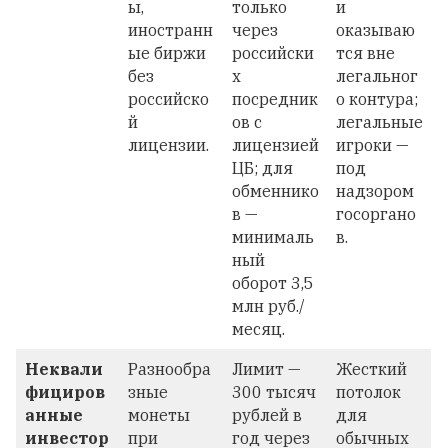
ы,
только
и
иностранн
через
оказываю
ые биржи
российски
тся вне
без
х
легальног
российско
посредник
о контура;
й
ов с
легальные
лицензии.
лицензией
игроки —
ЦБ; для
под
обменнико
надзором
в —
госоргано
минималь
в.
ный
оборот 3,5
млн руб./
месяц.
Неквали
Разнообра
Лимит —
Жесткий
фициров
зные
300 тысяч
потолок
анные
монеты
рублей в
для
инвестор
при
год через
обычных