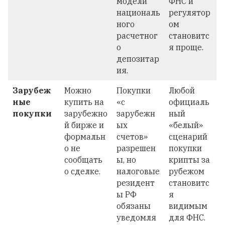
модели
ФНС и
националь
регулятор
ного
ом
расчетног
становитс
о
я проще.
депозитар
ия.
Зарубеж
Можно
Покупки
Любой
ные
купить на
«с
официаль
покупки
зарубежно
зарубежн
ный
й бирже и
ых
«белый»
формальн
счетов»
сценарий
о не
разрешен
покупки
сообщать
ы, но
крипты за
о сделке.
налоговые
рубежом
резидент
становитс
ы РФ
я
обязаны
видимым
уведомля
для ФНС.