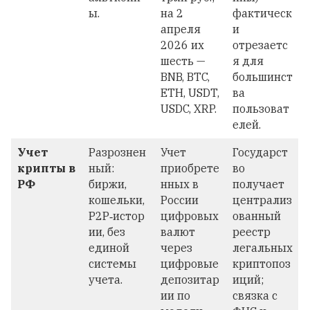
ы.
на 2
фактическ
апреля
и
2026 их
отрезаетс
шесть —
я для
BNB, BTC,
большинст
ETH, USDT,
ва
USDC, XRP.
пользоват
елей.
Учет
Разрознен
Учет
Государст
крипты в
ный:
приобрете
во
РФ
биржи,
нных в
получает
кошельки,
России
централиз
P2P‑истор
цифровых
ованный
ии, без
валют
реестр
единой
через
легальных
системы
цифровые
криптопоз
учета.
депозитар
иций;
ии по
связка с