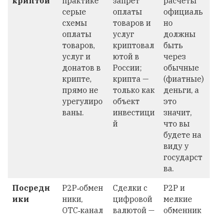
криптой
практике
запрет
расчеты
серые
оплаты
официаль
схемы
товаров и
но
оплаты
услуг
должны
товаров,
криптовал
быть
услуг и
ютой в
через
донатов в
России;
обычные
крипте,
крипта —
(фиатные)
прямо не
только как
деньги, а
урегулиро
объект
это
ваны.
инвестици
значит,
й
что вы
будете на
виду у
государст
ва.
Посредн
P2P‑обмен
Сделки с
P2P и
ики
ники,
цифровой
мелкие
OTC‑канал
валютой —
обменник