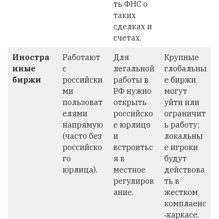
ть ФНС о
таких
сделках и
счетах.
Иностра
Работают
Для
Крупные
нные
с
легальной
глобальны
биржи
российски
работы в
е биржи
ми
РФ нужно
могут
пользоват
открыть
уйти или
елями
российско
ограничит
напрямую
е юрлицо
ь работу;
(часто без
и
локальны
российско
встроитьс
е игроки
го
я в
будут
юрлица).
местное
действова
регулиров
ть в
ание.
жестком
комплаенс
‑каркасе.