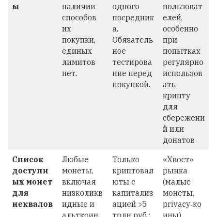
ы
наличии
одного
пользоват
способов
посредник
елей,
их
а.
особенно
покупки,
Обязатель
при
единых
ное
попытках
лимитов
тестирова
регулярно
нет.
ние перед
использов
покупкой.
ать
крипту
для
сбережени
й или
донатов
Список
Любые
Только
«Хвост»
доступн
монеты,
криптовал
рынка
ых монет
включая
юты с
(малые
для
низколикв
капитализ
монеты,
неквалов
идные и
ацией >5
privacy‑ко
альткоин
трлн руб.;
ины)