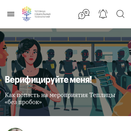
Перейти
к
содержанию
Верифицируйте меня!
Как попасть на мероприятия Теплицы
«без пробок»