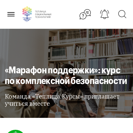
Перейти
к
содержанию
«Марафон поддержки»: курс
по комплексной безопасности
Команда «Теплица.Курсы» приглашает
учиться вместе