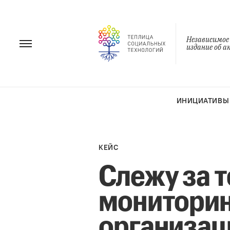
Перейти
к
содержанию
Независимое
издание об 
ИНИЦИАТИВЫ
КЕЙС
Слежу за т
мониторин
организа