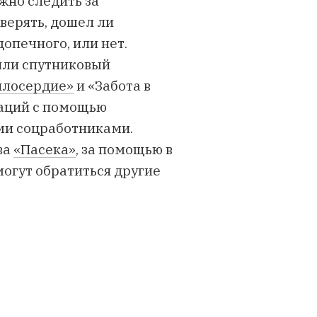
жно следить за
верять, дошел ли
опечного, или нет.
или спутниковый
илосердие»
и
«Забота в
заций с помощью
ми соцработниками.
ва
«Пасека»
, за помощью в
огут обратиться другие