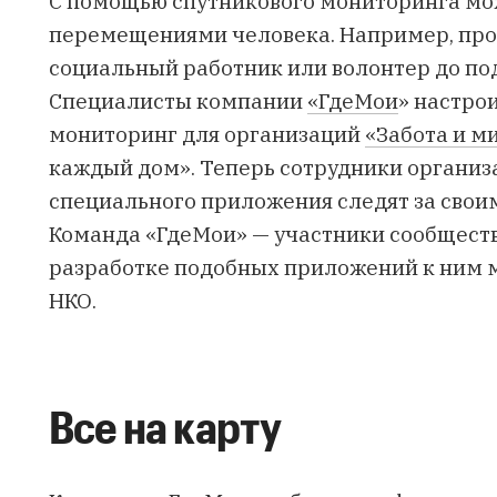
С помощью спутникового мониторинга мо
перемещениями человека. Например, про
социальный работник или волонтер до под
Специалисты компании
«ГдеМои
» настро
мониторинг для организаций
«Забота и м
каждый дом»
. Теперь сотрудники органи
специального приложения следят за свои
Команда «ГдеМои» — участники сообщест
разработке подобных приложений к ним м
НКО.
Все на карту