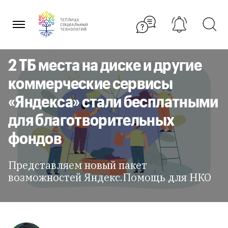
Перейти
к
содержанию
2 ТБ места на диске и другие
коммерческие сервисы
«Яндекса» стали бесплатными
для благотворительных
фондов
Представляем новый пакет
возможностей Яндекс.Помощь для НКО