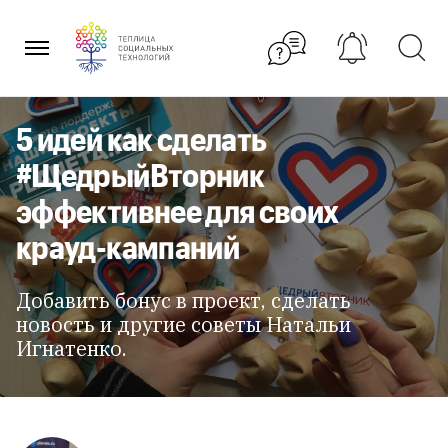
Перейти
к
содержанию
5 идей как сделать
#ЩедрыйВторник
эффективнее для своих
крауд-кампаний
Добавить бонус в проект, сделать
новость и другие советы Натальи
Игнатенко.