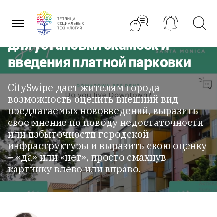
Перейти
Приложение CitySwipe:
к
содержанию
учитывает «лайки» горожан
для установки скамеек и
введения платной парковки
CitySwipe дает жителям города
возможность оценить внешний вид
предлагаемых нововведений, выразить
свое мнение по поводу недостаточности
или избыточности городской
инфраструктуры и выразить свою оценку
– «да» или «нет», просто смахнув
картинку влево или вправо.