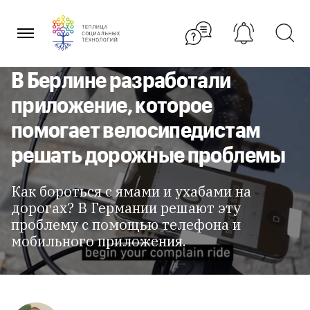
Перейти
к
содержанию
В Берлине разработали
приложение, которое
помогает велосипедистам
решать дорожные проблемы
Как бороться с ямами и ухабами на
дорогах? В Германии решают эту
проблему с помощью телефона и
мобильного приложения.