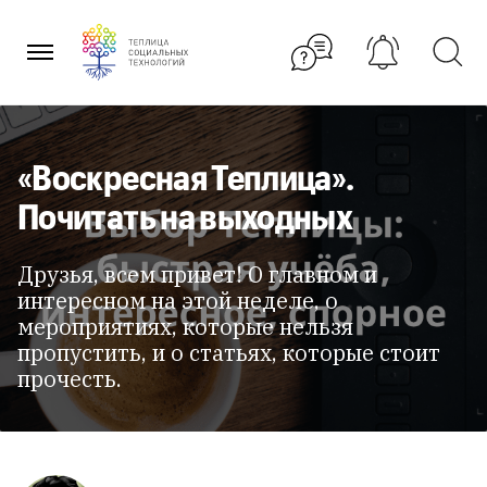
Перейти
к
содержанию
«Воскресная Теплица».
Почитать на выходных
Друзья, всем привет! О главном и
интересном на этой неделе, о
мероприятиях, которые нельзя
пропустить, и о статьях, которые стоит
прочесть.