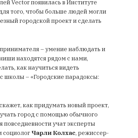
й Vector появилась в Институте
для того, чтобы больше людей могли
лезный городской проект и сделать
едпринимателя
–
умение наблюдать и
ниши находятся рядом с нами,
елать, как научиться видеть
рс школы
–
«Городские парадоксы:
скажет, как придумать новый проект,
зучать город с помощью обычного
я повседневности учат эксперты
и социолог
Чарли Колхас
, режиссер-