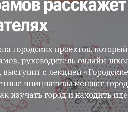
амов расскажет 
ателях
она городских проектов, который
амов, руководитель онлайн-шко
, выступит с лекцией «Городски
стные инициативы меняют города
ак изучать город и находить ид