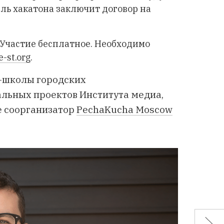
ль хакатона заключит договор на
. Участие бесплатное. Необходимо
e-st.org
.
-школы городских
альных проектов Института медиа,
же соорганизатор
PechaKucha Moscow