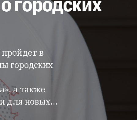
о городских
 пройдет в
лы городских
е
», а также
еи для новых…