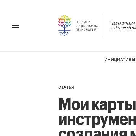
Перейти
к
содержанию
Независимое
издание об 
ИНИЦИАТИВЫ
СТАТЬЯ
Мои карты 
инструмен
создания 