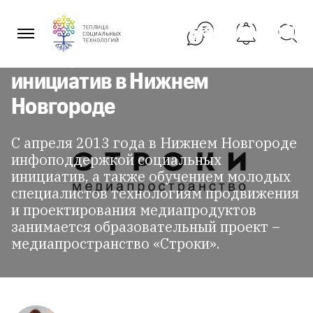
Медиапространство «Строки»
Перейти
к
занимается информационной
содержанию
поддержкой социальных
инициатив в Нижнем
Новгороде
С апреля 2013 года в Нижнем Новгороде
инфоподдержкой социальных
инициатив, а также обучением молодых
специалистов технологиям продвижения
и проектирования медиапродуктов
занимается образовательный проект –
медиапространство «Строки».