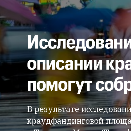
Исследования
описании кр
помогут собр
В результате исследован
краудфандинговой площадк