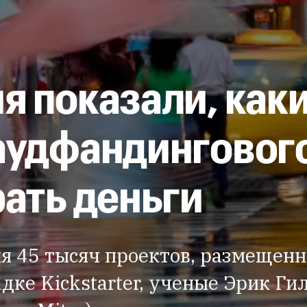
 показали, каки
аудфандингового
ать деньги
ия 45 тысяч проектов, размещен
е Kickstarter, ученые Эрик Гилбе