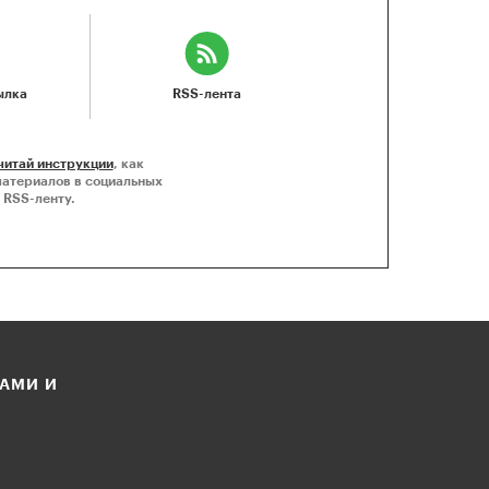
ылка
RSS-лента
читай инструкции
, как
материалов в социальных
 RSS-ленту.
ЛАМИ И