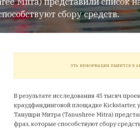
ee Mitra) представили список н
пособствуют сбору средств.
ЭТА ИНФОРМАЦИЯ ПЫЛИТСЯ В АР
В результате исследования 45 тысяч прое
краудфандинговой площадке Kickstarter, уч
Танушри Митра (Tanushree Mitra) предст
фраз, которые способствуют сбору средств