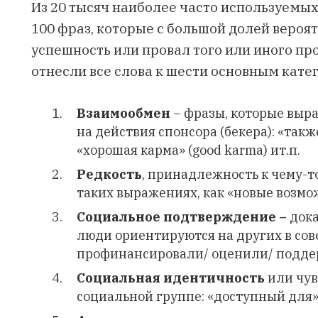
Из 20 тысяч наиболее часто используемы
100 фраз, которые с большой долей вероя
успешность или провал того или иного пр
отнесли все слова к шести основным кате
Взаимообмен
– фразы, которые выр
на действия спонсора (бекера): «также
«хорошая карма» (good karma) ит.п.
Редкость
, принадлежность к чему-т
таких выражениях, как «новые возмож
Социальное подтверждение –
дока
люди ориентируются на других в сов
профинансировали/ оценили/ поддер
Социальная идентичность
или чув
социальной группе: «доступный для»,