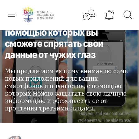
Перейти
7 новых приложений для
к
содержанию
мобильных устройств, с
помощью которых вы
сможете спрятать свои
данные от чужих глаз
Мы предлагаем вашему вниманию семь
новых приложений для ваших
смартфонов и планшетов, с помощью
которых можно защитить свою личную
информацию и обезопасить ее от
прочтения третьими лицами.