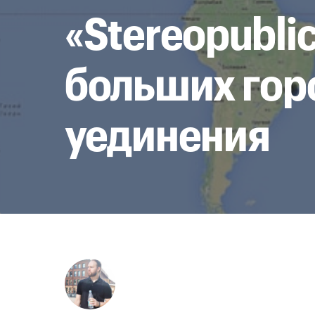
«Stereopubli
больших гор
уединения