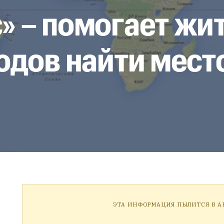
c» – помогает ж
одов найти мест
ЭТА ИНФОРМАЦИЯ ПЫЛИТСЯ В АР