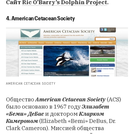
Сайт
Ric O’Barry’s Dolphin Project
.
4. American Cetacean Society
AMERICAN CETACEAN SOCIETY
Общество
American Cetacean Society
(ACS)
было основано в 1967 году
Элизабет
«Беми» ДеБас
и доктором
Кларком
Камероном
(Elizabeth «Bemi» DeBus, Dr.
Clark Cameron). Миссией общества