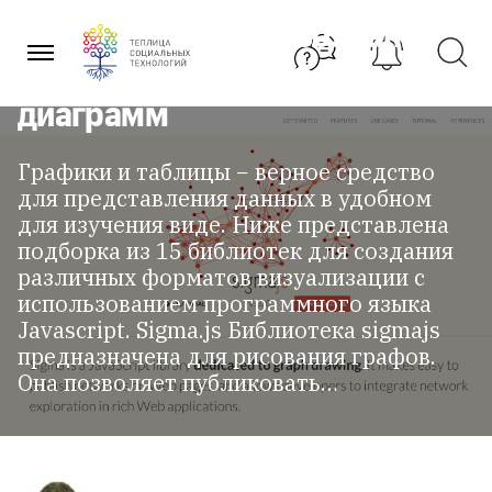
Перейти
инструментов для создания
к
содержанию
визуализации, графиков и
диаграмм
Графики и таблицы − верное средство
для представления данных в удобном
для изучения виде. Ниже представлена
подборка из 15 библиотек для создания
различных форматов визуализации с
использованием программного языка
Javascript. Sigma.js Библиотека sigmajs
предназначена для рисования графов.
Она позволяет публиковать…