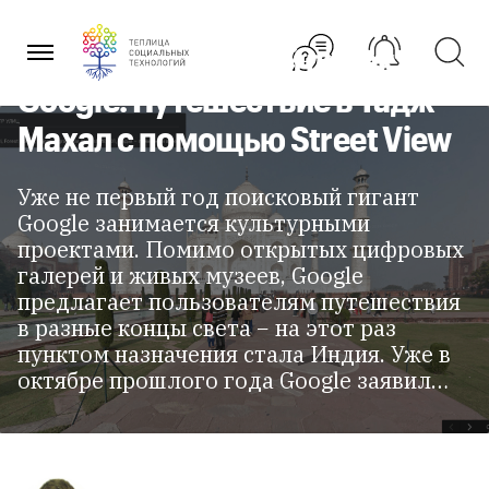
Перейти
к
содержанию
Новый культурный проект
Google. Путешествие в Тадж-
Махал с помощью Street View
Уже не первый год поисковый гигант
Google занимается культурными
проектами. Помимо открытых цифровых
галерей и живых музеев, Google
предлагает пользователям путешествия
в разные концы света − на этот раз
пунктом назначения стала Индия. Уже в
октябре прошлого года Google заявил…