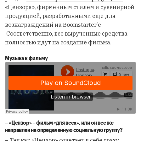
«Цензора», фирменным стилем и сувенирной
продукцией, разработанными еще для
вознаграждений на Boomstarter’е
Соответственно, все вырученные средства
полностью идут на создание фильма.
Музыка к фильму
– «
Цензор»
–
фильм
«
для
всех
»,
или
он
все
же
направлен
на
определенную
социальную
группу
?
– Так как «Цензор» сочетает в себе сразу