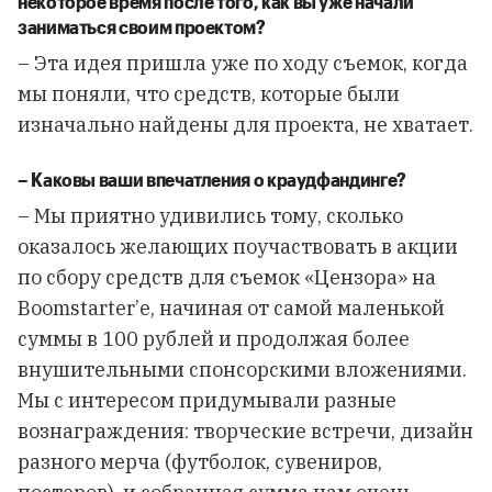
некоторое
время
после
того
,
как
вы
уже
начали
заниматься
своим
проектом
?
– Эта идея пришла уже по ходу съемок, когда
мы поняли, что средств, которые были
изначально найдены для проекта, не хватает.
–
Каковы
ваши
впечатления
о
краудфандинге
?
– Мы приятно удивились тому, сколько
оказалось желающих поучаствовать в акции
по сбору средств для съемок «Цензора» на
Boomstarter’е, начиная от самой маленькой
суммы в 100 рублей и продолжая более
внушительными спонсорскими вложениями.
Мы с интересом придумывали разные
вознаграждения: творческие встречи, дизайн
разного мерча (футболок, сувениров,