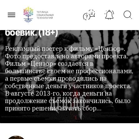
Перейти
краудфандинга собрать
к
содержанию
средства на полнометражный
боевик. (18+)
Рекламный постер к фильму «Цензор».
Фото предоставлено авторами проекта.
Фильм «Цензор» создается в
большинстве своем не профессионалами,
а первые съемки проводились на
собственные деньги участников проекта.
В августе 2013-го, когда деньги на
продолжение съемок закончились, было
принято решение начать сбор…