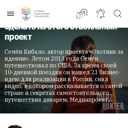
Перейти
Как в Интернете собирать
к
содержанию
деньги на путешествия и
сделать из этого стабильный
проект
Семён Кибало, автор проекта «Охотник за
идеями». Летом 2013 года Семен
путешествовал по США. За время своей
10-дневной поездки он нашел 21 бизнес-
идею для реализации в России, снял
видео, в котором рассказывается о самой
стране и секретах самостоятельного
путешествия дикарем. Медиапроект,…