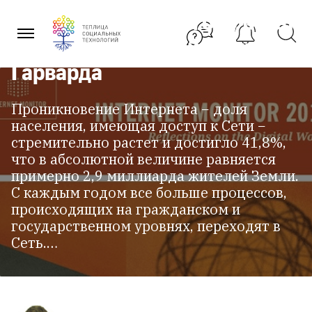
Перейти
Интернетом в 2013 году, отчет
к
содержанию
исследовательской группы
Гарварда
Проникновение Интернета − доля
населения, имеющая доступ к Сети −
стремительно растет и достигло 41,8%,
что в абсолютной величине равняется
примерно 2,9 миллиарда жителей Земли.
С каждым годом все больше процессов,
происходящих на гражданском и
государственном уровнях, переходят в
Сеть.…