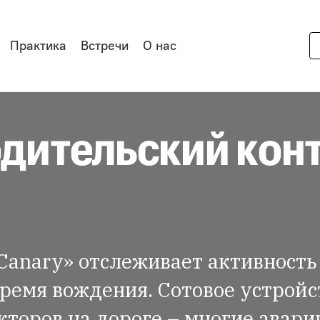
Практика
Встречи
О нас
одительский кон
anary» отслеживает активность
ремя вождения. Сотовое устройс
торов на дороге – многие авари