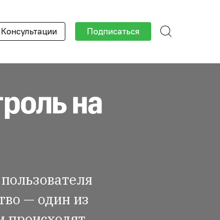
Консультации
Подписаться
троль на
 пользователя
тво — один из
и происходят