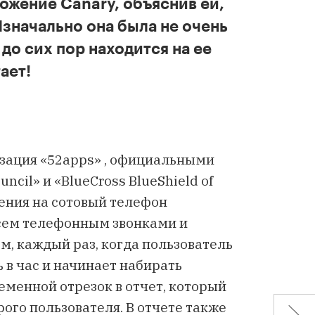
ожение Canary, объяснив ей,
Изначально она была не очень
до сих пор находится на ее
ает!
зация «
52apps
» , официальными
ouncil
» и «
BlueCross BlueShield of
жения на сотовый телефон
всем телефонным звонками и
, каждый раз, когда пользователь
 в час и начинает набирать
еменной отрезок в отчет, который
ого пользователя. В отчете также