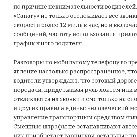
по причине невнимательности водителей
«Canary» не только отслеживает все звон
скорости более 12 миль в час, но и включа
сообщений, частоту использования прило
график юного водителя.
Разговоры по мобильному телефону во вр
явление настолько распространенное, что
водители утверждают, что сотовый дорог
передачи, придерживая руль локтем или во
отвлекаются на звонки и смс только на сп
и других правила едины: человеческий моз
управление транспортным средством явля
Смешные штрафы не останавливают автомо
них приобретает гарнитуру, остальные п