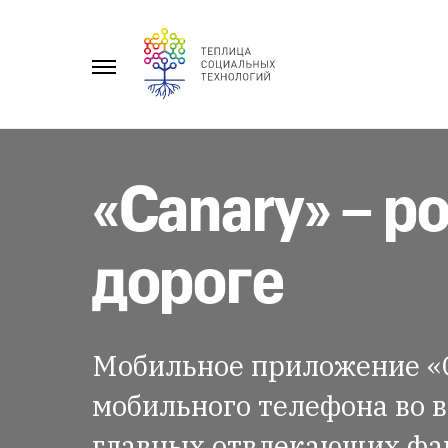
Перейти
к
Главное
содержанию
меню
«Canary» – р
дороге
Мобильное приложение «C
мобильного телефона во в
главных отвлекающих фак