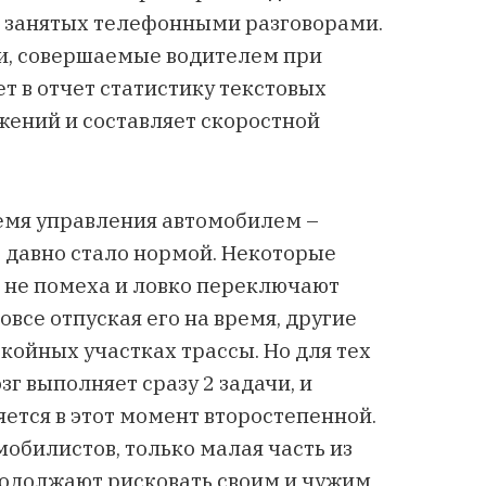
, занятых телефонными разговорами.
ки, совершаемые водителем при
ет в отчет статистику текстовых
жений и составляет скоростной
емя управления автомобилем –
 давно стало нормой. Некоторые
е не помеха и ловко переключают
все отпуская его на время, другие
окойных участках трассы. Но для тех
г выполняет сразу 2 задачи, и
ется в этот момент второстепенной.
билистов, только малая часть из
родолжают рисковать своим и чужим