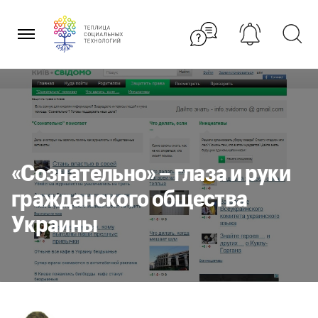
Перейти
к
содержанию
«Сознательно» – глаза и руки
гражданского общества
Украины