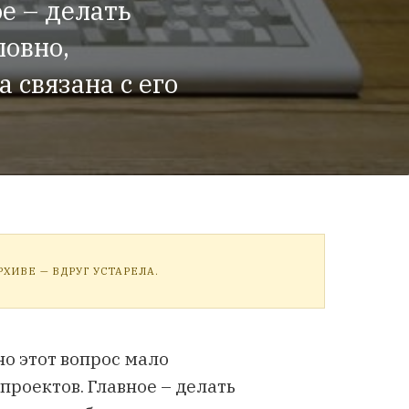
е – делать
ловно,
 связана с его
ХИВЕ — ВДРУГ УСТАРЕЛА.
но этот вопрос мало
роектов. Главное – делать