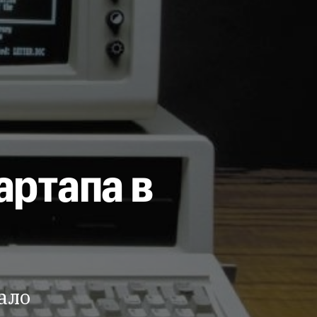
артапа в
ало