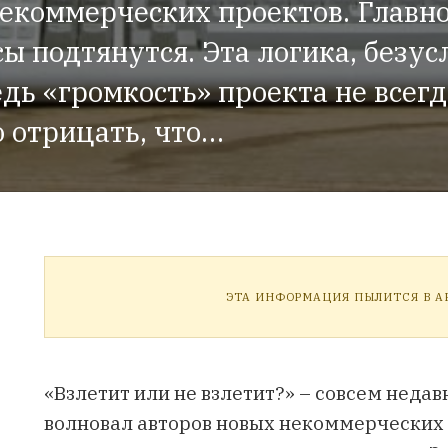
екоммерческих проектов. Главно
ы подтянутся. Эта логика, безус
дь «громкость» проекта не всегда
о отрицать, что…
ЭТА ИНФОРМАЦИЯ ПЫЛИТСЯ В АР
«Взлетит или не взлетит?» – совсем недав
волновал авторов новых некоммерческих п