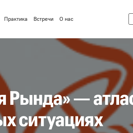
Практика
Встречи
О нас
я Рында» — атла
х ситуациях