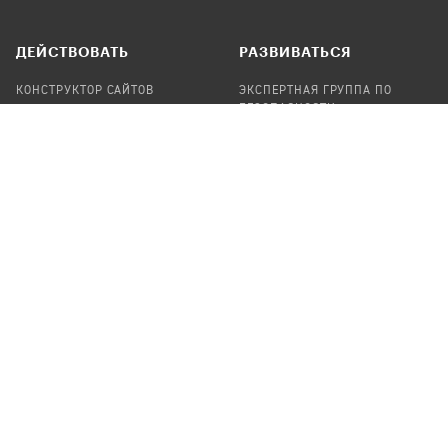
ДЕЙСТВОВАТЬ
РАЗВИВАТЬСЯ
КОНСТРУКТОР САЙТОВ
ЭКСПЕРТНАЯ ГРУППА ПО
БЕЗОПАСНОСТИ
СБОР ПОЖЕРТВОВАНИЙ
НАЙТИ IT-ВОЛОНТЕРОВ
НАЙТИ
ПРОФ.ПОДРЯДЧИКА
УЧАСТВОВАТЬ
ПРОДУКТЫ
СТАТЬ IT-ВОЛОНТЕРОМ
АУДИТЫ
ТЕПЛИЦА НА GITHUB
КАНДИНСКИЙ
ОНЛАЙН-ЛЕЙКА