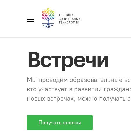
Перейти
к
Главное
содержанию
меню
Встречи
Мы проводим образовательные вст
кто участвует в развитии гражда
новых встречах, можно получать а
Получать анонсы