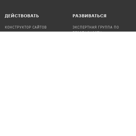
ДЕЙСТВОВАТЬ
РАЗВИВАТЬСЯ
КОНСТРУКТОР САЙТОВ
ЭКСПЕРТНАЯ ГРУППА ПО
БЕЗОПАСНОСТИ
СБОР ПОЖЕРТВОВАНИЙ
НАЙТИ IT-ВОЛОНТЕРОВ
НАЙТИ
ПРОФ.ПОДРЯДЧИКА
УЧАСТВОВАТЬ
ПРОДУКТЫ
СТАТЬ IT-ВОЛОНТЕРОМ
АУДИТЫ
ТЕПЛИЦА НА GITHUB
КАНДИНСКИЙ
ОНЛАЙН-ЛЕЙКА