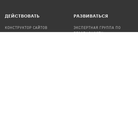
ДЕЙСТВОВАТЬ
РАЗВИВАТЬСЯ
КОНСТРУКТОР САЙТОВ
ЭКСПЕРТНАЯ ГРУППА ПО
БЕЗОПАСНОСТИ
СБОР ПОЖЕРТВОВАНИЙ
НАЙТИ IT-ВОЛОНТЕРОВ
НАЙТИ
ПРОФ.ПОДРЯДЧИКА
УЧАСТВОВАТЬ
ПРОДУКТЫ
СТАТЬ IT-ВОЛОНТЕРОМ
АУДИТЫ
ТЕПЛИЦА НА GITHUB
КАНДИНСКИЙ
ОНЛАЙН-ЛЕЙКА