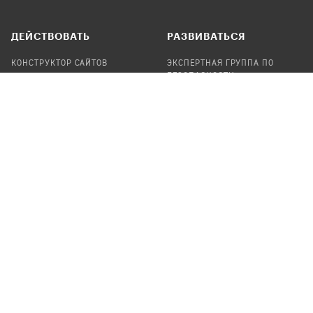
ДЕЙСТВОВАТЬ
РАЗВИВАТЬСЯ
КОНСТРУКТОР САЙТОВ
ЭКСПЕРТНАЯ ГРУППА ПО
БЕЗОПАСНОСТИ
СБОР ПОЖЕРТВОВАНИЙ
НАЙТИ IT-ВОЛОНТЕРОВ
НАЙТИ
ПРОФ.ПОДРЯДЧИКА
УЧАСТВОВАТЬ
ПРОДУКТЫ
СТАТЬ IT-ВОЛОНТЕРОМ
АУДИТЫ
ТЕПЛИЦА НА GITHUB
КАНДИНСКИЙ
ОНЛАЙН-ЛЕЙКА