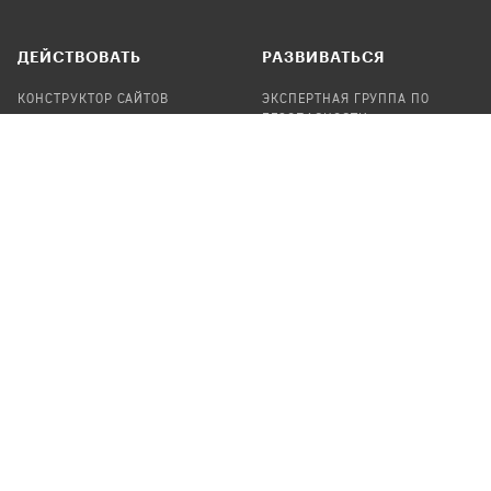
ДЕЙСТВОВАТЬ
РАЗВИВАТЬСЯ
КОНСТРУКТОР САЙТОВ
ЭКСПЕРТНАЯ ГРУППА ПО
БЕЗОПАСНОСТИ
СБОР ПОЖЕРТВОВАНИЙ
НАЙТИ IT-ВОЛОНТЕРОВ
НАЙТИ
ПРОФ.ПОДРЯДЧИКА
УЧАСТВОВАТЬ
ПРОДУКТЫ
СТАТЬ IT-ВОЛОНТЕРОМ
АУДИТЫ
ТЕПЛИЦА НА GITHUB
КАНДИНСКИЙ
ОНЛАЙН-ЛЕЙКА